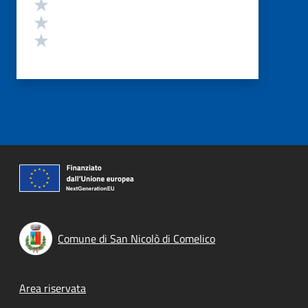
Valuta 3 stelle su 5
Valuta 2 stelle su 5
Valuta 1 stelle su 5
Comune di San Nicolò di Comelico
Footer menu
Area riservata