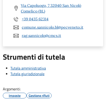
Via Capoluogo, 7 32040 San Nicolò
Comelico (BL)
+39 0435 62314
comune.sannicolo.bl@pecveneto.it
rag.sannicolo@cmcs.it
Strumenti di tutela
Tutela amministrativa
Tutela giurisdizionale
Argomenti:
Imposte
Gestione rifiuti