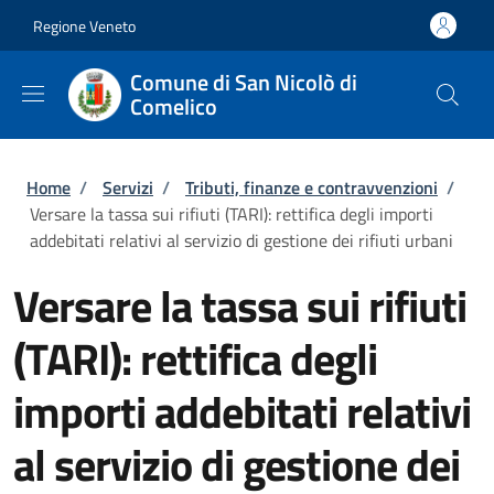
Salta al contenuto principale
Skip to footer content
Regione Veneto
Comune di San Nicolò di
Comelico
Briciole di pane
Home
/
Servizi
/
Tributi, finanze e contravvenzioni
/
Versare la tassa sui rifiuti (TARI): rettifica degli importi
addebitati relativi al servizio di gestione dei rifiuti urbani
Versare la tassa sui rifiuti
(TARI): rettifica degli
importi addebitati relativi
al servizio di gestione dei