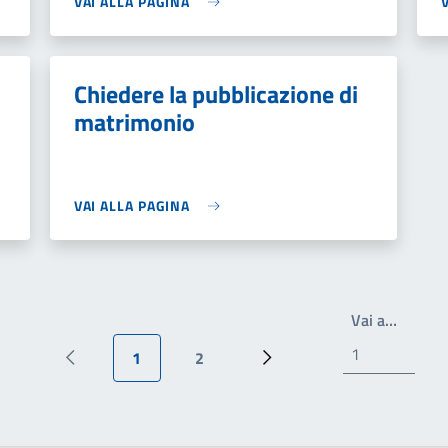
VAI ALLA PAGINA
Chiedere la pubblicazione di
matrimonio
VAI ALLA PAGINA
Write t
Vai a…
1
2
Pagina precedente
Pagina attuale
Pagina
Prossima pagina