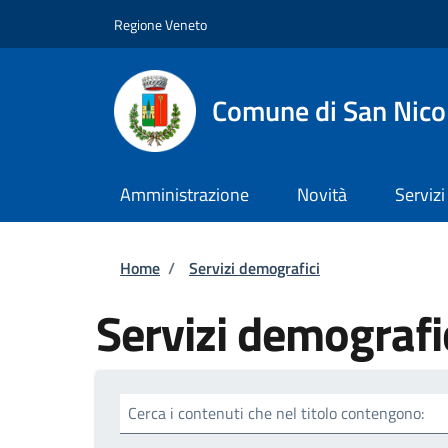
Salta al contenuto principale
Skip to footer content
Regione Veneto
Comune di San Nico
Amministrazione
Novità
Servizi
Briciole di pane
Home
/
Servizi demografici
Servizi demografi
Cerca i contenuti che nel titolo contengono: