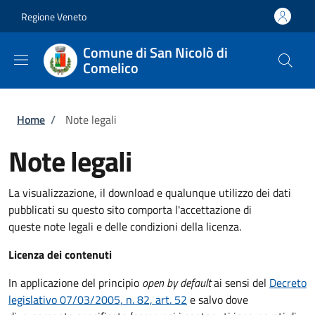
Salta al contenuto principale
Skip to footer content
Regione Veneto
Comune di San Nicolò di
Comelico
Briciole di pane
Home
/
Note legali
Note legali
La visualizzazione, il download e qualunque utilizzo dei dati
pubblicati su questo sito comporta l'accettazione di
queste note legali e delle condizioni della licenza.
Licenza dei contenuti
In applicazione del principio
open by default
ai sensi del
Decreto
legislativo 07/03/2005, n. 82, art. 52
e salvo dove