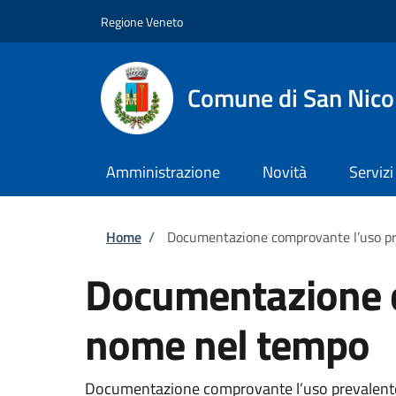
Salta al contenuto principale
Skip to footer content
Regione Veneto
Comune di San Nico
Amministrazione
Novità
Servizi
Briciole di pane
Home
/
Documentazione comprovante l’uso pr
Documentazione c
nome nel tempo
Documentazione comprovante l’uso prevalente fat