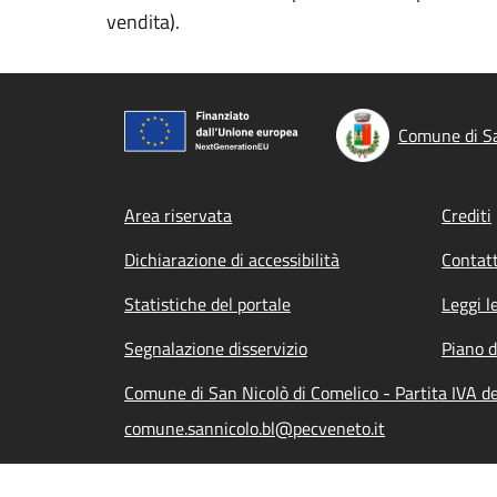
vendita).
Comune di Sa
Footer menu
Area riservata
Crediti
Dichiarazione di accessibilità
Contatt
Statistiche del portale
Leggi l
Segnalazione disservizio
Piano d
Comune di San Nicolò di Comelico - Partita IVA 
comune.sannicolo.bl@pecveneto.it