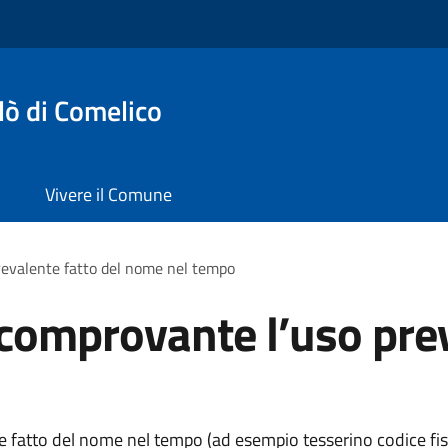
lò di Comelico
Vivere il Comune
evalente fatto del nome nel tempo
omprovante l’uso preva
to del nome nel tempo (ad esempio tesserino codice fiscale, 