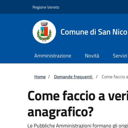
Salta al contenuto principale
Skip to footer content
Regione Veneto
Comune di San Nico
Amministrazione
Novità
Servizi
Briciole di pane
Home
/
Domande frequenti
/
Come faccio a 
Come faccio a verif
anagrafico?
Le Pubbliche Amministrazioni formano gli original