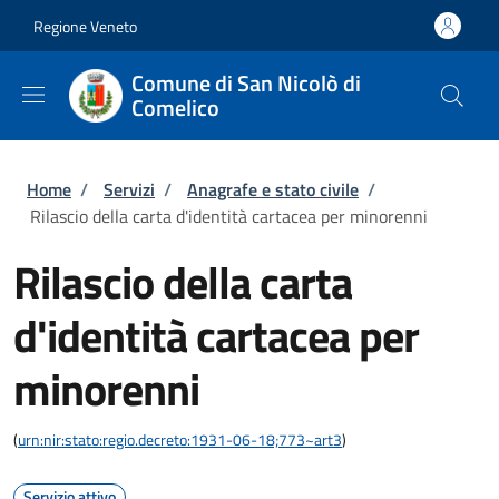
Salta al contenuto principale
Skip to footer content
Regione Veneto
Comune di San Nicolò di
Comelico
Briciole di pane
Home
/
Servizi
/
Anagrafe e stato civile
/
Rilascio della carta d'identità cartacea per minorenni
Rilascio della carta
d'identità cartacea per
minorenni
(
urn:nir:stato:regio.decreto:1931-06-18;773~art3
)
Servizio attivo