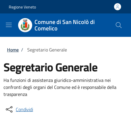
Salta al contenuto principale
Skip to footer content
Regione Veneto
Comune di San Nicolò di
Comelico
Briciole di pane
Home
/
Segretario Generale
Segretario Generale
Ha funzioni di assistenza giuridico-amministrativa nei
confronti degli organi del Comune ed è responsabile della
trasparenza
Condividi