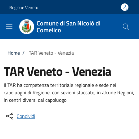
Salta al contenuto principale
Skip to footer content
Regione Veneto
Comune di San Nicolò di
Comelico
Briciole di pane
Home
/
TAR Veneto - Venezia
TAR Veneto - Venezia
Il TAR ha competenza territoriale regionale e sede nei
capoluoghi di Regione, con sezioni staccate, in alcune Regioni,
in centri diversi dal capoluogo
Condividi