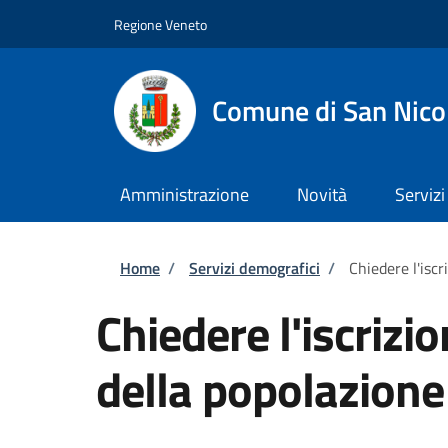
Salta al contenuto principale
Skip to footer content
Regione Veneto
Comune di San Nico
Amministrazione
Novità
Servizi
Briciole di pane
Home
/
Servizi demografici
/
Chiedere l'isc
Chiedere l'iscrizi
della popolazion