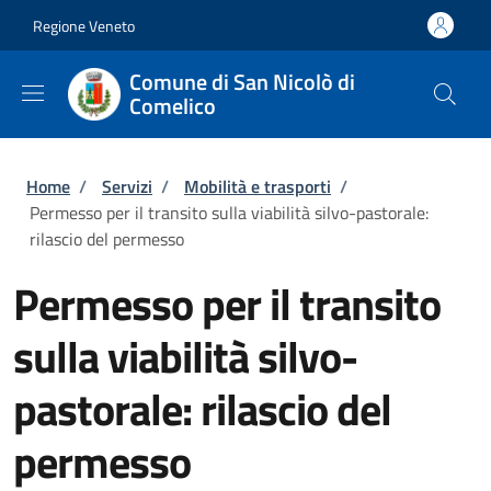
Salta al contenuto principale
Skip to footer content
Regione Veneto
Comune di San Nicolò di
Comelico
Briciole di pane
Home
/
Servizi
/
Mobilità e trasporti
/
Permesso per il transito sulla viabilità silvo-pastorale:
rilascio del permesso
Permesso per il transito
sulla viabilità silvo-
pastorale: rilascio del
permesso