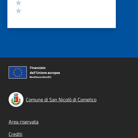
Valuta 2 stelle su 5
Valuta 1 stelle su 5
Comune di San Nicolò di Comelico
Footer menu
Area riservata
Crediti