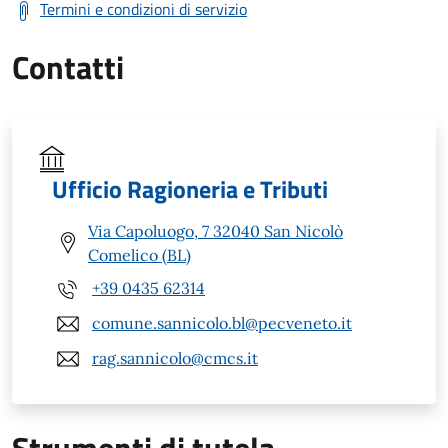
Termini e condizioni di servizio
Contatti
Ufficio Ragioneria e Tributi
Via Capoluogo, 7 32040 San Nicolò
Comelico (BL)
+39 0435 62314
comune.sannicolo.bl@pecveneto.it
rag.sannicolo@cmcs.it
Strumenti di tutela