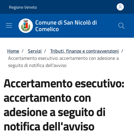
Salta al contenuto principale
Skip to footer content
Regione Veneto
Comune di San Nicolò di
Comelico
Briciole di pane
Home
/
Servizi
/
Tributi, finanze e contravvenzioni
/
Accertamento esecutivo: accertamento con adesione a
seguito di notifica dell'avviso
Accertamento esecutivo:
accertamento con
adesione a seguito di
notifica dell'avviso