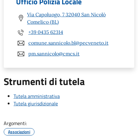
Ufficio Polizia Locale
Via Capoluogo, 7 32040 San Nicolò
Comelico (BL)
+39 0435 62314
comune.sannicolo.bl@pecveneto.it
pm.sannicolo@cmcs.it
Strumenti di tutela
Tutela amministrativa
Tutela giurisdizionale
Argomenti:
Associazioni