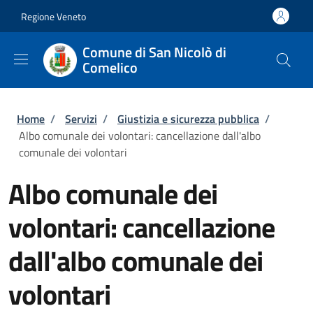
Salta al contenuto principale
Skip to footer content
Regione Veneto
Comune di San Nicolò di
Comelico
Briciole di pane
Home
/
Servizi
/
Giustizia e sicurezza pubblica
/
Albo comunale dei volontari: cancellazione dall'albo
comunale dei volontari
Albo comunale dei
volontari: cancellazione
dall'albo comunale dei
volontari