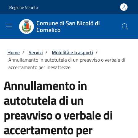
Salta al contenuto principale
Skip to footer content
Regione Veneto
Comune di San Nicolò di
Comelico
Briciole di pane
Home
/
Servizi
/
Mobilità e trasporti
/
Annullamento in autotutela di un preavviso o verbale di
accertamento per inesattezze
Annullamento in
autotutela di un
preavviso o verbale di
accertamento per