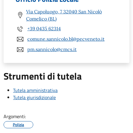
Via Capoluogo, 7 32040 San Nicolò
Comelico (BL)
+39 0435 62314
comune.sannicolo.bl@pecveneto.it
pm.sannicolo@cmcs.it
Strumenti di tutela
Tutela amministrativa
Tutela giurisdizionale
Argomenti:
Polizia