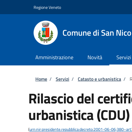
Salta al contenuto principale
Skip to footer content
Regione Veneto
Comune di San Nico
Amministrazione
Novità
Servizi
Briciole di pane
Home
/
Servizi
/
Catasto e urbanistica
/
R
Rilascio del certi
urbanistica (CDU)
(
urn:nir:presidente.repubblica:decreto:2001-06-06;380~ar