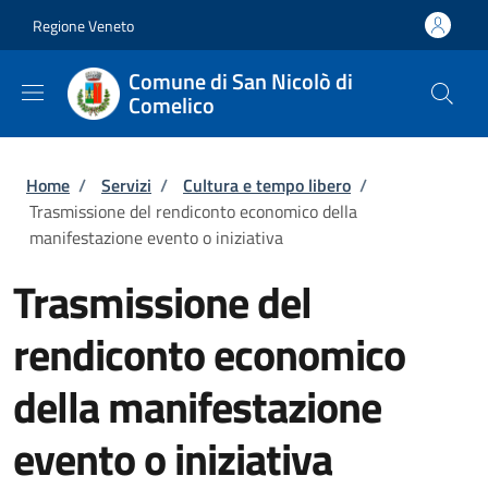
Salta al contenuto principale
Skip to footer content
Regione Veneto
Comune di San Nicolò di
Comelico
Briciole di pane
Home
/
Servizi
/
Cultura e tempo libero
/
Trasmissione del rendiconto economico della
manifestazione evento o iniziativa
Trasmissione del
rendiconto economico
della manifestazione
evento o iniziativa