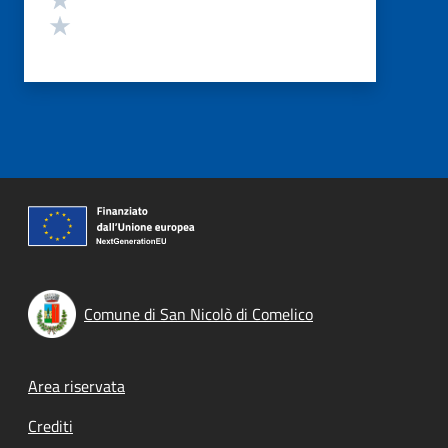
Valuta 1 stelle su 5
Comune di San Nicolò di Comelico
Footer menu
Area riservata
Crediti