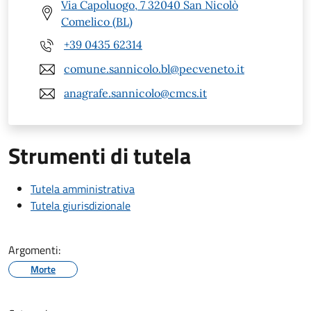
Via Capoluogo, 7 32040 San Nicolò
Comelico (BL)
+39 0435 62314
comune.sannicolo.bl@pecveneto.it
anagrafe.sannicolo@cmcs.it
Strumenti di tutela
Tutela amministrativa
Tutela giurisdizionale
Argomenti:
Morte