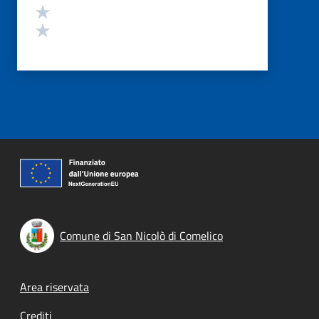
Valuta 2 stelle su 5
Valuta 1 stelle su 5
Comune di San Nicolò di Comelico
Footer menu
Area riservata
Crediti