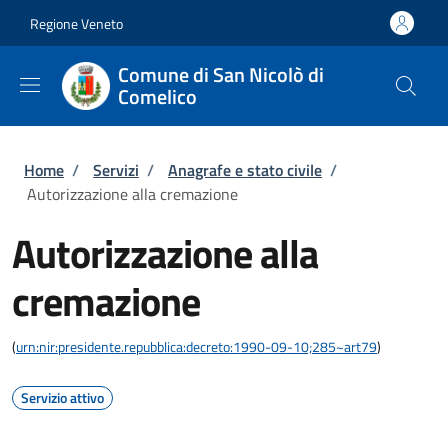
Salta al contenuto principale
Skip to footer content
Regione Veneto
Comune di San Nicolò di
Comelico
Briciole di pane
Home
/
Servizi
/
Anagrafe e stato civile
/
Autorizzazione alla cremazione
Autorizzazione alla
cremazione
(
urn:nir:presidente.repubblica:decreto:1990-09-10;285~art79
)
Servizio attivo