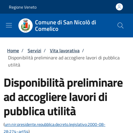
Salta al contenuto principale
Skip to footer content
Regione Veneto
Comune di San Nicolò di
Comelico
Briciole di pane
Home
/
Servizi
/
Vita lavorativa
/
Disponibilità preliminare ad accogliere lavori di pubblica
utilità
Disponibilità preliminare
ad accogliere lavori di
pubblica utilità
(
urn:nir:presidente.repubblica:decreto.legislativo:2000-08-
28;274~art54
)