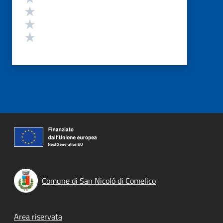
Valuta 3 stelle su 5
Valuta 2 stelle su 5
Valuta 1 stelle su 5
Comune di San Nicolò di Comelico
Footer menu
Area riservata