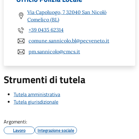
Via Capoluogo, 7 32040 San Nicolò
Comelico (BL)
+39 0435 62314
comune.sannicolo.bl@pecveneto.it
pm.sannicolo@cmcs.it
Strumenti di tutela
Tutela amministrativa
Tutela giurisdizionale
Argomenti:
Lavoro
Integrazione sociale