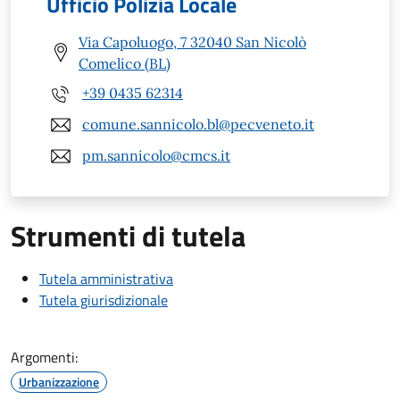
Ufficio Polizia Locale
Via Capoluogo, 7 32040 San Nicolò
Comelico (BL)
+39 0435 62314
comune.sannicolo.bl@pecveneto.it
pm.sannicolo@cmcs.it
Strumenti di tutela
Tutela amministrativa
Tutela giurisdizionale
Argomenti:
Urbanizzazione