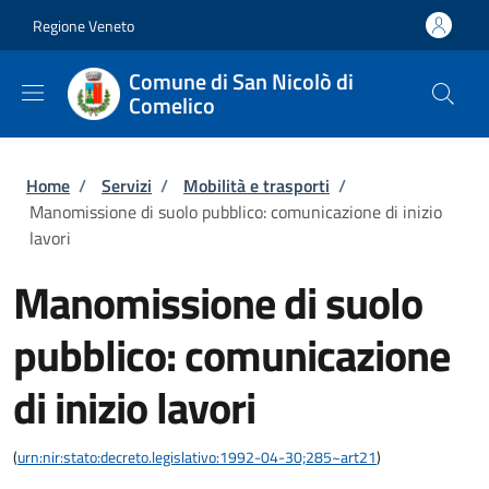
Salta al contenuto principale
Skip to footer content
Regione Veneto
Comune di San Nicolò di
Comelico
Briciole di pane
Home
/
Servizi
/
Mobilità e trasporti
/
Manomissione di suolo pubblico: comunicazione di inizio
lavori
Manomissione di suolo
pubblico: comunicazione
di inizio lavori
(
urn:nir:stato:decreto.legislativo:1992-04-30;285~art21
)