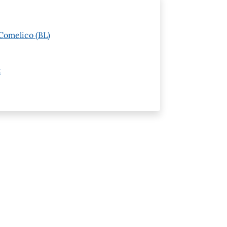
Comelico (BL)
t