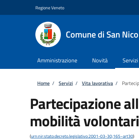
Salta al contenuto principale
Skip to footer content
Regione Veneto
Comune di San Nico
Amministrazione
Novità
Servizi
Briciole di pane
Home
/
Servizi
/
Vita lavorativa
/
Partecip
Partecipazione al
mobilità volontari
(
urn:nir:stato:decreto.legislativo:2001-03-30;165~art30
)