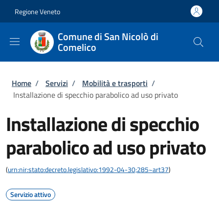
Salta al contenuto principale
Skip to footer content
Regione Veneto
Comune di San Nicolò di
Comelico
Briciole di pane
Home
/
Servizi
/
Mobilità e trasporti
/
Installazione di specchio parabolico ad uso privato
Installazione di specchio
parabolico ad uso privato
(
urn:nir:stato:decreto.legislativo:1992-04-30;285~art37
)
Servizio attivo