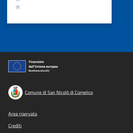
Valuta 1 stelle su 5
Comune di San Nicolò di Comelico
Footer menu
Area riservata
Crediti