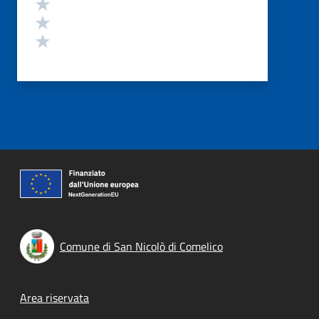
Valuta 3 stelle su 5
Valuta 2 stelle su 5
Valuta 1 stelle su 5
Comune di San Nicolò di Comelico
Footer menu
Area riservata