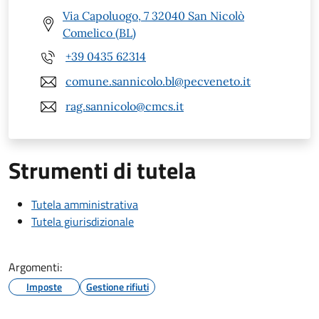
Via Capoluogo, 7 32040 San Nicolò
Comelico (BL)
+39 0435 62314
comune.sannicolo.bl@pecveneto.it
rag.sannicolo@cmcs.it
Strumenti di tutela
Tutela amministrativa
Tutela giurisdizionale
Argomenti:
Imposte
Gestione rifiuti