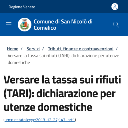
Salta al contenuto principale
Skip to footer content
Regione Veneto
Comune di San Nicolò di
Comelico
Briciole di pane
Home
/
Servizi
/
Tributi, finanze e contravvenzioni
/
Versare la tassa sui rifiuti (TARI): dichiarazione per utenze
domestiche
Versare la tassa sui rifiuti
(TARI): dichiarazione per
utenze domestiche
(
urn:nir:stato:legge:2013-12-27;147~art1
)