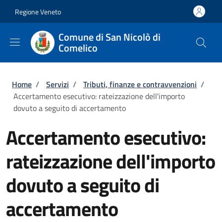
Salta al contenuto principale
Skip to footer content
Regione Veneto
Comune di San Nicolò di
Comelico
Briciole di pane
Home
/
Servizi
/
Tributi, finanze e contravvenzioni
/
Accertamento esecutivo: rateizzazione dell'importo
dovuto a seguito di accertamento
Accertamento esecutivo:
rateizzazione dell'importo
dovuto a seguito di
accertamento