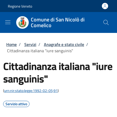
Salta al contenuto principale
Skip to footer content
Regione Veneto
Comune di San Nicolò di
Comelico
Briciole di pane
Home
/
Servizi
/
Anagrafe e stato civile
/
Cittadinanza italiana "iure sanguinis"
Cittadinanza italiana "iure
sanguinis"
(
urn:nir:stato:legge:1992-02-05;91
)
Servizio attivo