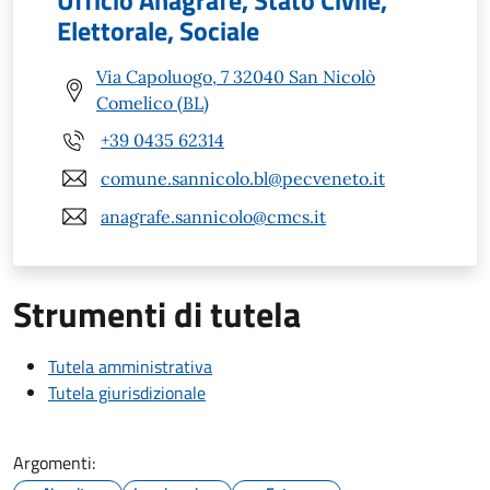
Ufficio Anagrafe, Stato Civile,
Elettorale, Sociale
Via Capoluogo, 7 32040 San Nicolò
Comelico (BL)
+39 0435 62314
comune.sannicolo.bl@pecveneto.it
anagrafe.sannicolo@cmcs.it
Strumenti di tutela
Tutela amministrativa
Tutela giurisdizionale
Argomenti: