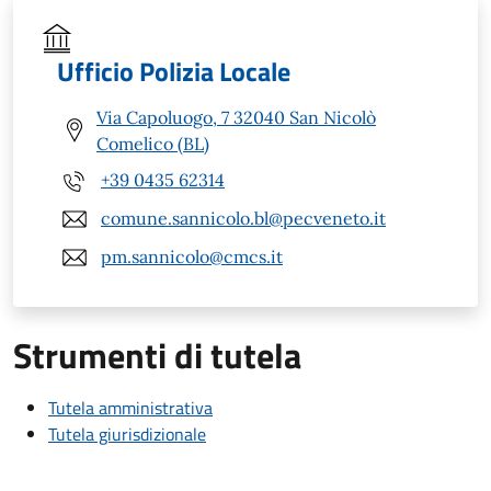
Ufficio Polizia Locale
Via Capoluogo, 7 32040 San Nicolò
Comelico (BL)
+39 0435 62314
comune.sannicolo.bl@pecveneto.it
pm.sannicolo@cmcs.it
Strumenti di tutela
Tutela amministrativa
Tutela giurisdizionale