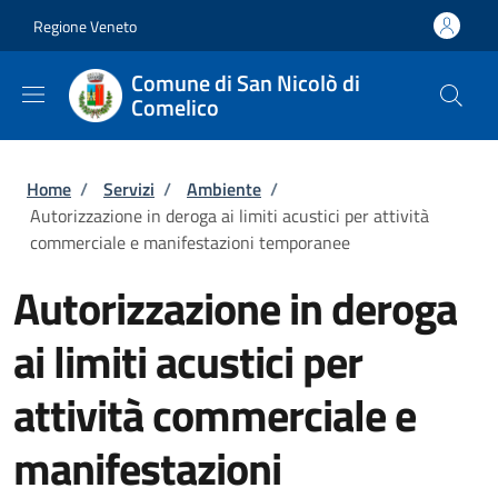
Salta al contenuto principale
Skip to footer content
Regione Veneto
Comune di San Nicolò di
Comelico
Briciole di pane
Home
/
Servizi
/
Ambiente
/
Autorizzazione in deroga ai limiti acustici per attività
commerciale e manifestazioni temporanee
Autorizzazione in deroga
ai limiti acustici per
attività commerciale e
manifestazioni