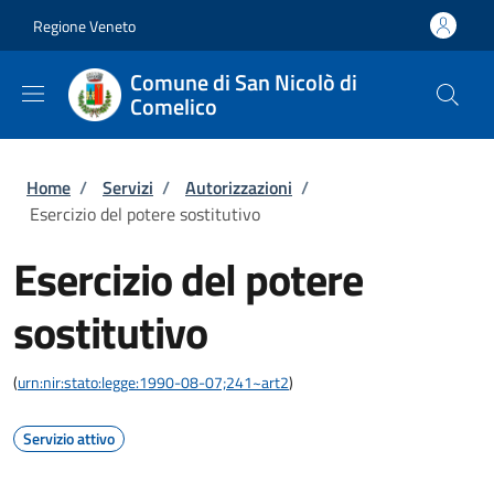
Salta al contenuto principale
Skip to footer content
Regione Veneto
Comune di San Nicolò di
Comelico
Briciole di pane
Home
/
Servizi
/
Autorizzazioni
/
Esercizio del potere sostitutivo
Esercizio del potere
sostitutivo
(
urn:nir:stato:legge:1990-08-07;241~art2
)
Servizio attivo