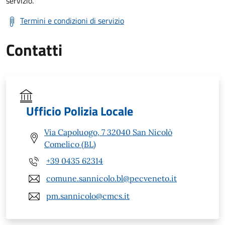
servizio.
Termini e condizioni di servizio
Contatti
Ufficio Polizia Locale
Via Capoluogo, 7 32040 San Nicolò
Comelico (BL)
+39 0435 62314
comune.sannicolo.bl@pecveneto.it
pm.sannicolo@cmcs.it