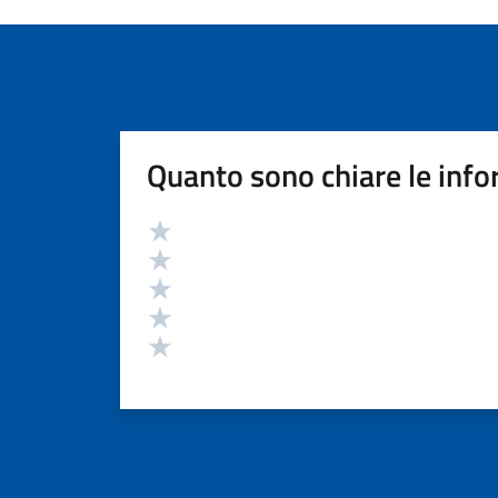
Quanto sono chiare le info
Valutazione
Valuta 5 stelle su 5
Valuta 4 stelle su 5
Valuta 3 stelle su 5
Valuta 2 stelle su 5
Valuta 1 stelle su 5