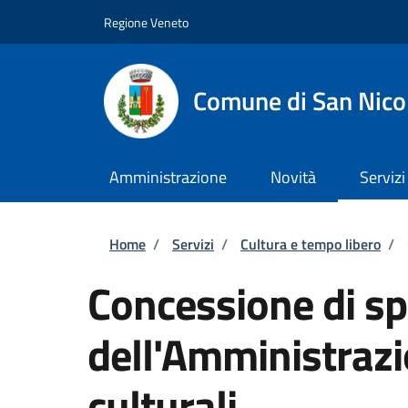
Salta al contenuto principale
Skip to footer content
Regione Veneto
Comune di San Nico
Amministrazione
Novità
Servizi
Briciole di pane
Home
/
Servizi
/
Cultura e tempo libero
/
Concessione di sp
dell'Amministrazi
culturali