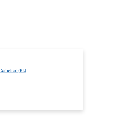
Comelico (BL)
t