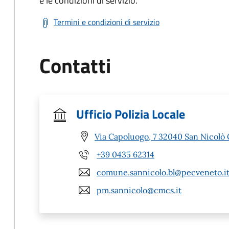
e le condizioni di servizio.
Termini e condizioni di servizio
Contatti
Ufficio Polizia Locale
Via Capoluogo, 7 32040 San Nicolò 
+39 0435 62314
comune.sannicolo.bl@pecveneto.i
pm.sannicolo@cmcs.it