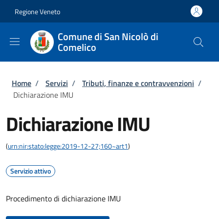
Salta al contenuto principale
Skip to footer content
Regione Veneto
Comune di San Nicolò di
Comelico
Briciole di pane
Home
/
Servizi
/
Tributi, finanze e contravvenzioni
/
Dichiarazione IMU
Dichiarazione IMU
(
urn:nir:stato:legge:2019-12-27;160~art1
)
Servizio attivo
Procedimento di dichiarazione IMU