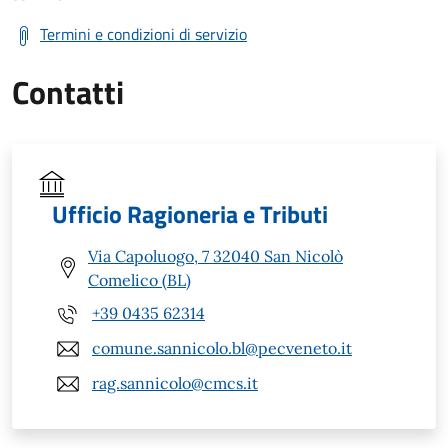
Termini e condizioni di servizio
Contatti
Ufficio Ragioneria e Tributi
Via Capoluogo, 7 32040 San Nicolò
Comelico (BL)
+39 0435 62314
comune.sannicolo.bl@pecveneto.it
rag.sannicolo@cmcs.it