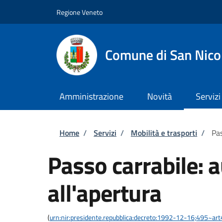
Salta al contenuto principale
Skip to footer content
Regione Veneto
Comune di San Nico
Amministrazione
Novità
Servizi
Briciole di pane
Home
/
Servizi
/
Mobilità e trasporti
/
Pas
Passo carrabile: 
all'apertura
(
urn:nir:presidente.repubblica:decreto:1992-12-16;495~ar