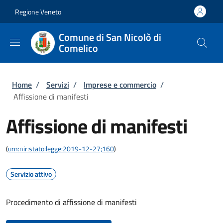
Salta al contenuto principale
Skip to footer content
Regione Veneto
Comune di San Nicolò di
Comelico
Briciole di pane
Home
/
Servizi
/
Imprese e commercio
/
Affissione di manifesti
Affissione di manifesti
(
urn:nir:stato:legge:2019-12-27;160
)
Servizio attivo
Procedimento di affissione di manifesti