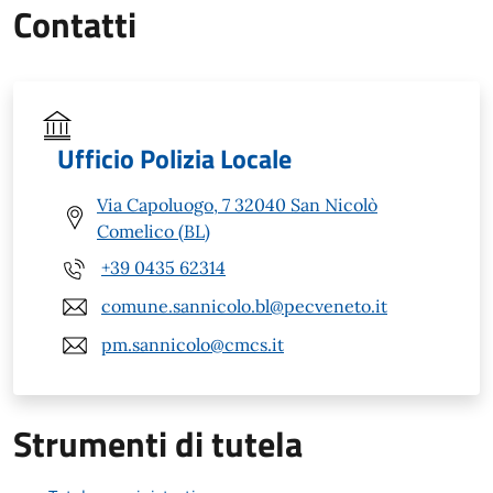
Contatti
Ufficio Polizia Locale
Via Capoluogo, 7 32040 San Nicolò
Comelico (BL)
+39 0435 62314
comune.sannicolo.bl@pecveneto.it
pm.sannicolo@cmcs.it
Strumenti di tutela