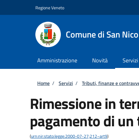
Salta al contenuto principale
Skip to footer content
Regione Veneto
Comune di San Nico
Amministrazione
Novità
Servizi
Briciole di pane
Home
/
Servizi
/
Tributi, finanze e contravv
Rimessione in term
pagamento di un 
(
urn:nir:stato:legge:2000-07-27;212~art9
)