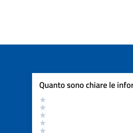
Quanto sono chiare le info
Valutazione
Valuta 5 stelle su 5
Valuta 4 stelle su 5
Valuta 3 stelle su 5
Valuta 2 stelle su 5
Valuta 1 stelle su 5