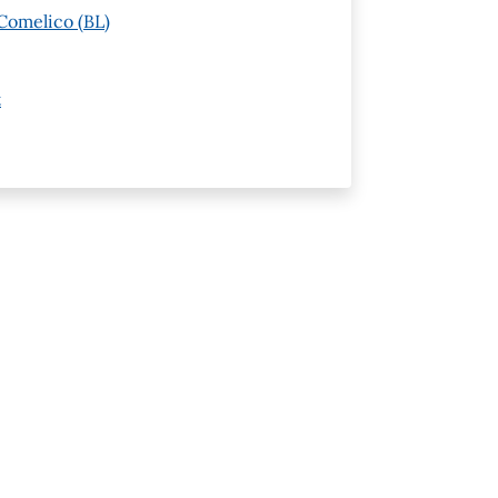
Comelico (BL)
t