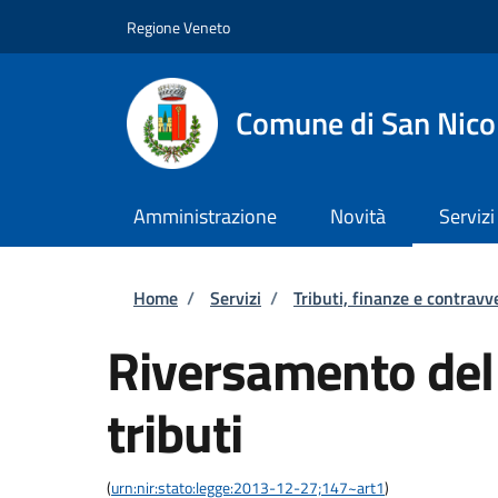
Salta al contenuto principale
Skip to footer content
Regione Veneto
Comune di San Nico
Amministrazione
Novità
Servizi
Briciole di pane
Home
/
Servizi
/
Tributi, finanze e contravv
Riversamento del
tributi
(
urn:nir:stato:legge:2013-12-27;147~art1
)