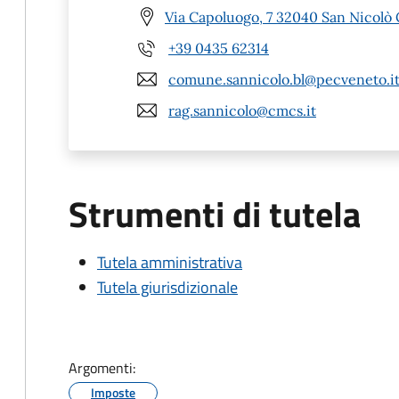
Via Capoluogo, 7 32040 San Nicolò 
+39 0435 62314
comune.sannicolo.bl@pecveneto.i
rag.sannicolo@cmcs.it
Strumenti di tutela
Tutela amministrativa
Tutela giurisdizionale
Argomenti:
Imposte