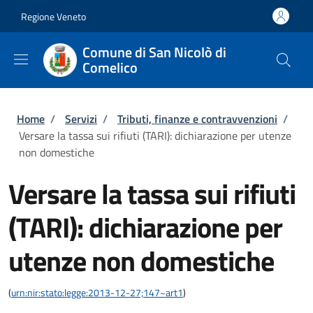
Salta al contenuto principale
Skip to footer content
Regione Veneto
Comune di San Nicolò di
Comelico
Briciole di pane
Home
/
Servizi
/
Tributi, finanze e contravvenzioni
/
Versare la tassa sui rifiuti (TARI): dichiarazione per utenze
non domestiche
Versare la tassa sui rifiuti
(TARI): dichiarazione per
utenze non domestiche
(
urn:nir:stato:legge:2013-12-27;147~art1
)