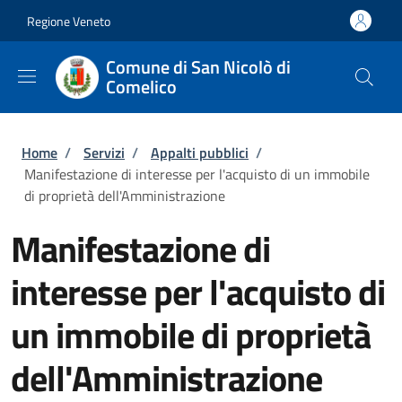
Salta al contenuto principale
Skip to footer content
Regione Veneto
Comune di San Nicolò di
Comelico
Briciole di pane
Home
/
Servizi
/
Appalti pubblici
/
Manifestazione di interesse per l'acquisto di un immobile
di proprietà dell'Amministrazione
Manifestazione di
interesse per l'acquisto di
un immobile di proprietà
dell'Amministrazione