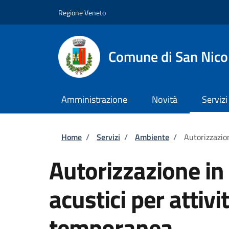
Salta al contenuto principale
Skip to footer content
Regione Veneto
Comune di San Nico
Amministrazione
Novità
Servizi
Briciole di pane
Home
/
Servizi
/
Ambiente
/
Autorizzazion
Autorizzazione in 
acustici per attivit
temporanea