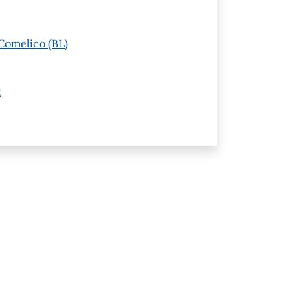
Comelico (BL)
t