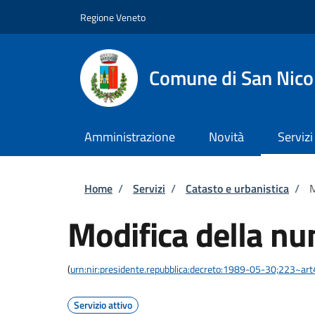
Salta al contenuto principale
Skip to footer content
Regione Veneto
Comune di San Nico
Amministrazione
Novità
Servizi
Briciole di pane
Home
/
Servizi
/
Catasto e urbanistica
/
M
Modifica della nu
(
urn:nir:presidente.repubblica:decreto:1989-05-30;223~ar
Servizio attivo