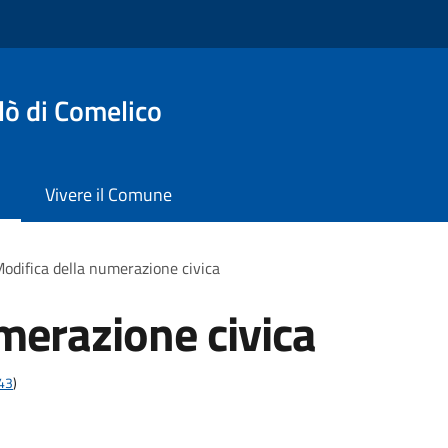
lò di Comelico
Vivere il Comune
odifica della numerazione civica
merazione civica
t43
)