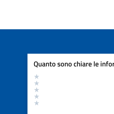
Quanto sono chiare le info
Valutazione
Valuta 5 stelle su 5
Valuta 4 stelle su 5
Valuta 3 stelle su 5
Valuta 2 stelle su 5
Valuta 1 stelle su 5