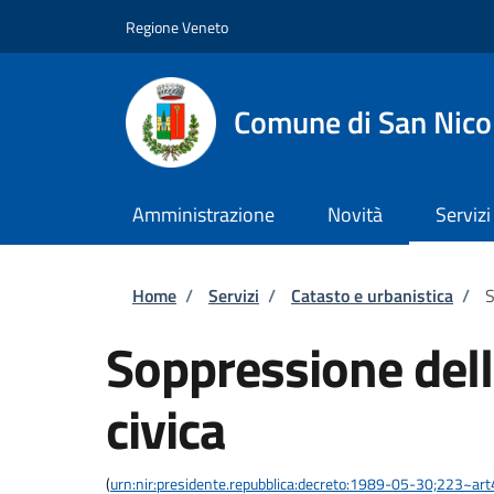
Salta al contenuto principale
Skip to footer content
Regione Veneto
Comune di San Nico
Amministrazione
Novità
Servizi
Briciole di pane
Home
/
Servizi
/
Catasto e urbanistica
/
S
Soppressione del
civica
(
urn:nir:presidente.repubblica:decreto:1989-05-30;223~ar